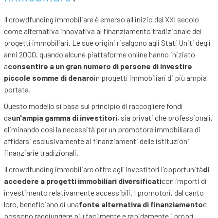
Il crowdfunding immobiliare è emerso all'inizio del XXI secolo
come alternativa innovativa al finanziamento tradizionale dei
progetti immobiliari. Le sue origini risalgono agli Stati Uniti degli
anni 2000, quando alcune piattaforme online hanno iniziato
a
consentire a un gran numero di persone di investire
piccole somme di denaro
in progetti immobiliari di più ampia
portata.
Questo modello si basa sul principio di raccogliere fondi
da
un'ampia gamma di investitori
, sia privati che professionali,
eliminando così la necessità per un promotore immobiliare di
affidarsi esclusivamente ai finanziamenti delle istituzioni
finanziarie tradizionali.
Il crowdfunding immobiliare offre agli investitori l'opportunità
di
accedere a progetti immobiliari diversificati
con importi di
investimento relativamente accessibili. I promotori, dal canto
loro, beneficiano di una
fonte alternativa di finanziamento
e
possono raggiungere più facilmente e rapidamente i propri