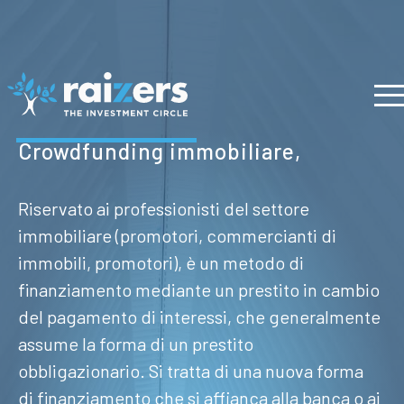
Crowdfunding immobiliare,
Riservato ai professionisti del settore
immobiliare (promotori, commercianti di
immobili, promotori), è un metodo di
finanziamento mediante un prestito in cambio
del pagamento di interessi, che generalmente
assume la forma di un prestito
obbligazionario. Si tratta di una nuova forma
Ac
di finanziamento che si affianca alla banca o ai