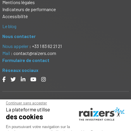
Mentions légales
Indicateurs de performance
Accessibilité
Le blog
Nous contacter
Nous appeler
: +33 1 83 62 21 21
Mail
: contact@raizers.com
Formulaire de contact
Réseaux sociaux
Continuer sans accepter
Avertissement : Investir dans des actions ou des obligations
La plateforme utilise
ou prêter de l’argent à des sociétés présente un risque
des cookies
important de perte partielle ou totale de capital ainsi qu'un
risque d'illiquidité. Ne prêtez pas au-delà de votre capacité à
En poursuivant votre navigation sur la