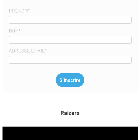
PRÉNOM
*
NOM
*
ADRESSE EMAIL
*
Raizers