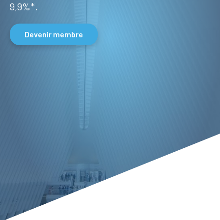
9,9%*.
Se
conne
Devenir membre