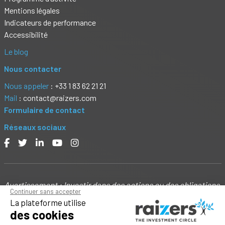
Mentions légales
Indicateurs de performance
Accessibilité
Le blog
Nous contacter
Nous appeler
: +33 1 83 62 21 21
Mail
: contact@raizers.com
Formulaire de contact
Réseaux sociaux
Avertissement : Investir dans des actions ou des obligations
Continuer sans accepter
ou prêter de l’argent à des sociétés présente un risque
La plateforme utilise
important de perte partielle ou totale de capital ainsi qu'un
des cookies
risque d'illiquidité. Ne prêtez pas au-delà de votre capacité à