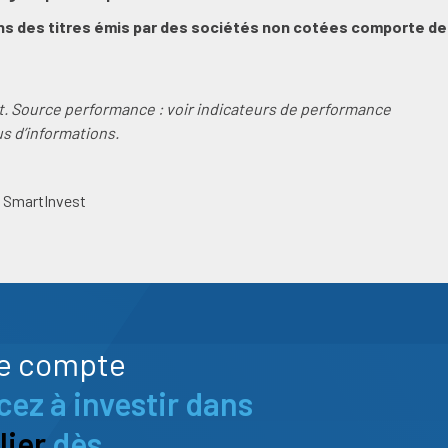
s des titres émis par des sociétés non cotées comporte des
t. Source performance : voir indicateurs de performance
us d’informations.
e SmartInvest
e compte
z à investir dans
ier
dès