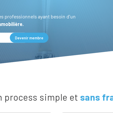
es professionnels ayant besoin d’un
mmobilière.
 process simple et
sans fr