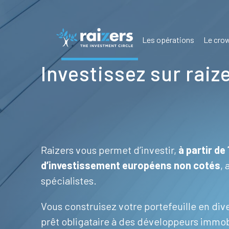
Les opérations
Le crow
Investissez sur raiz
Raizers vous permet d’investir,
à partir de
d’investissement européens non cotés
, 
spécialistes.
Vous construisez votre portefeuille en dive
prêt obligataire à des développeurs immo