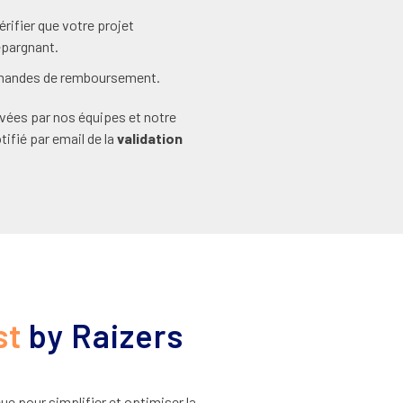
rifier que votre projet
épargnant.
emandes de remboursement.
vées par nos équipes et notre
ifié par email de la
validation
st
by Raizers
e pour simplifier et optimiser la