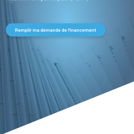
Se
conne
Remplir ma demande de financement