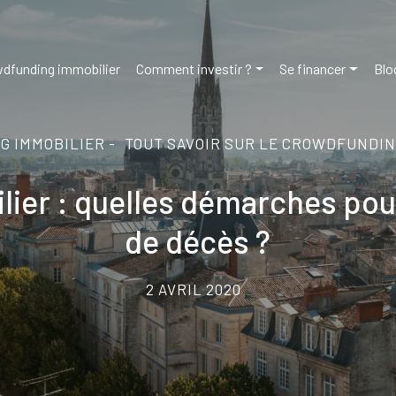
dfunding immobilier
Comment investir ?
Se financer
Blo
 IMMOBILIER -
TOUT SAVOIR SUR LE CROWDFUNDIN
ier : quelles démarches pour
de décès ?
2 AVRIL 2020