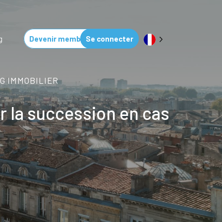
g
Devenir membre
Se connecter
G IMMOBILIER
 la succession en cas