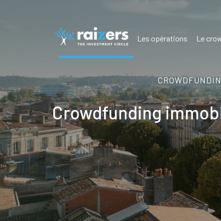
Les opérations
Le crow
CROWDFUNDING
Crowdfunding immobil