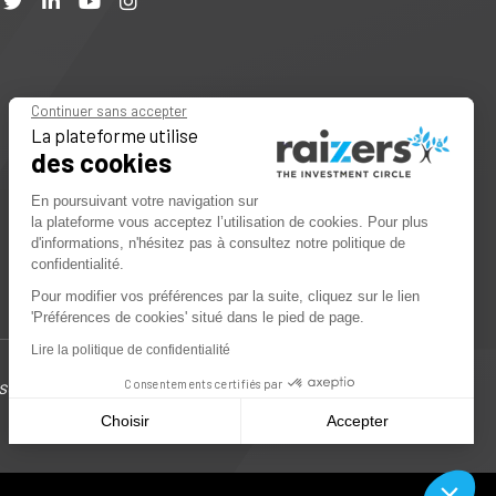
Continuer sans accepter
La plateforme utilise
des cookies
En poursuivant votre navigation sur
la plateforme vous acceptez l’utilisation de cookies. Pour plus
d'informations, n'hésitez pas à consultez notre politique de
confidentialité.
Pour modifier vos préférences par la suite, cliquez sur le lien
'Préférences de cookies' situé dans le pied de page.
Lire la politique de confidentialité
sque important de perte partielle ou totale de
Consentements certifiés par
Choisir
Accepter
Plateforme de Gestion du Consentement : Personnalisez vos Opti
Axeptio consent
Notre plateforme vous permet d'adapter et de gérer vos paramètres