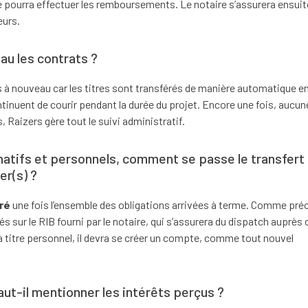
 pourra effectuer les remboursements. Le notaire s’assurera ensuit
eurs.
au les contrats ?
s à nouveau car les titres sont transférés de manière automatique e
ontinuent de courir pendant la durée du projet. Encore une fois, aucun
, Raizers gère tout le suivi administratif.
atifs et personnels, comment se passe le transfert
er(s) ?
ré
une fois l’ensemble des obligations arrivées à terme. Comme pré
és sur le RIB fourni par le notaire, qui s’assurera du dispatch auprès 
r à titre personnel, il devra se créer un compte, comme tout nouvel
aut-il mentionner les intérêts perçus ?