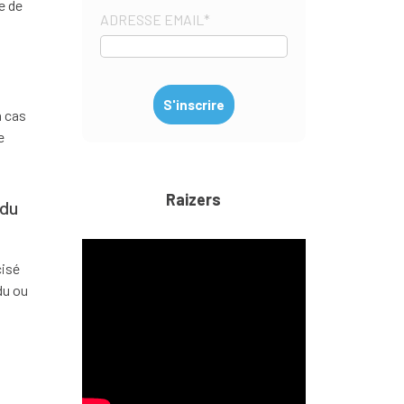
e de
ADRESSE EMAIL
*
n cas
e
Raizers
 du
cisé
du ou