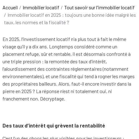
Accueil
Immobilier locatif
Tout savoir sur l'immobilier locatif
Se
Immobilier locatif en 2025 : toujours une bonne idée malgré les
conne
taux, les normes et la fiscalité ?
En 2025, l’investissement locatif n’a plus tout à fait le même
visage qu’il y a dix ans. Longtemps considéré comme un
placement refuge, sûr et rentable, il est désormais confronté à
une triple pression : la remontée des taux d’intérêt,
l’alourdissement des contraintes réglementaires (notamment
environnementales), et une fiscalité qui tend à rogner les marges
des propriétaires bailleurs. Alors, faut-il encore investir dans la
pierre en 2025 ? La réponse n’est ni totalement oui, ni
franchement non. Décryptage.
Des taux d’intérêt qui grèvent la rentabilité
C’est l’un des chocs les plus visibles pour les investisseurs :