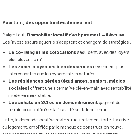
Pourtant, des opportunités demeurent
Malgré tout,
l’immobilier locatif n’est pas mort — il évolue.
Les investisseurs aguerris s’adaptent et changent de stratégies :
Le co-living et les colocations
séduisent, avec des loyers
plus élevés au m².
Les zones moyennes bien desservies
deviennent plus
intéressantes que les hypercentres saturés.
Les résidences gérées (étudiantes, seniors, médico-
sociales)
offrent une alternative clé-en-main avec rentabilité
modérée mais stable.
Les achats en SCI ou en démembrement
gagnent du
terrain pour optimiser la fiscalité sur le long terme.
Enfin, la demande locative reste structurellement forte. La crise
du logement, amplifiée par le manque de construction neuve,
crée des tensions qui favorisent les bailleurs.
À condition