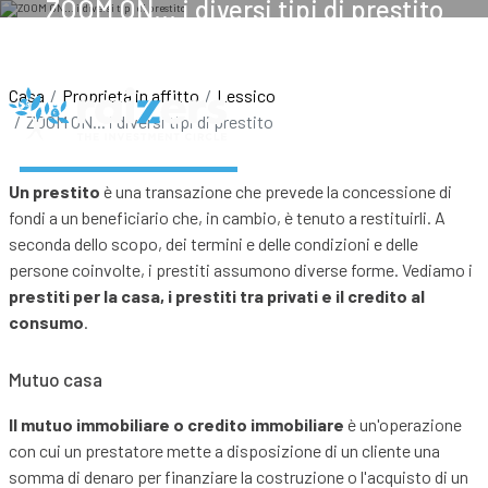
ZOOM ON... i diversi tipi di prestito
20 MAGGIO 2021
Casa
Proprietà in affitto
Lessico
ZOOM ON... i diversi tipi di prestito
Un prestito
è una transazione che prevede la concessione di
fondi a un beneficiario che, in cambio, è tenuto a restituirli. A
seconda dello scopo, dei termini e delle condizioni e delle
persone coinvolte, i prestiti assumono diverse forme. Vediamo i
prestiti per la casa, i prestiti tra privati e il credito al
consumo
.
Mutuo casa
Il mutuo immobiliare o credito immobiliare
è un'operazione
con cui un prestatore mette a disposizione di un cliente una
Ac
somma di denaro per finanziare la costruzione o l'acquisto di un