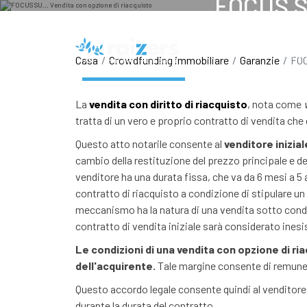
FOCUS SU
Operazioni
Crowdfundi
Casa
Crowdfunding immobiliare
Garanzie
FOC
La
vendita con diritto di riacquisto
, nota come
tratta di un vero e proprio contratto di vendita che
Questo atto notarile consente al
venditore inizial
cambio della restituzione del prezzo principale e de
venditore ha una durata fissa, che va da 6 mesi a 5 
contratto di riacquisto a condizione di stipulare 
meccanismo ha la natura di una vendita sotto condizion
contratto di vendita iniziale sarà considerato inesi
Le condizioni di una vendita con opzione di ri
dell'acquirente.
Tale margine consente di remuner
Questo accordo legale consente quindi al venditore d
durante la durata del contratto.