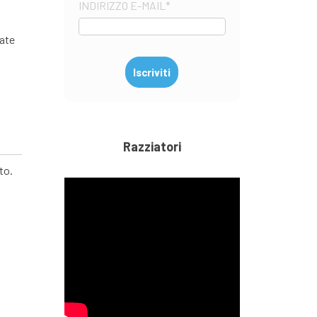
INDIRIZZO E-MAIL
*
gate
Razziatori
to.