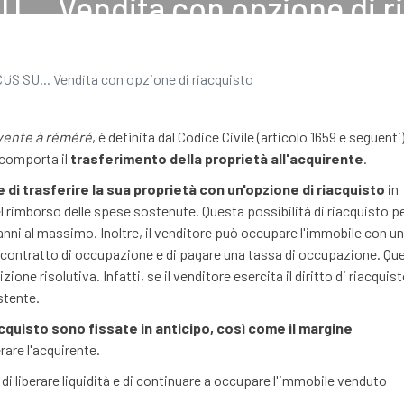
... Vendita con opzione di r
28 SETTEMBRE 2020
ng immobiliare
Come investire?
Finanziare se stessi
Blo
US SU... Vendita con opzione di riacquisto
vente à réméré
, è definita dal Codice Civile (articolo 1659 e seguenti)
 comporta il
trasferimento della proprietà all'acquirente
.
e di trasferire la sua proprietà con un'opzione di riacquisto
in
l rimborso delle spese sostenute. Questa possibilità di riacquisto per
anni al massimo. Inoltre, il venditore può occupare l'immobile con un
un contratto di occupazione e di pagare una tassa di occupazione. Qu
e risolutiva. Infatti, se il venditore esercita il diritto di riacquisto
stente.
acquisto sono fissate in anticipo, così come il margine
are l'acquirente.
i liberare liquidità e di continuare a occupare l'immobile venduto