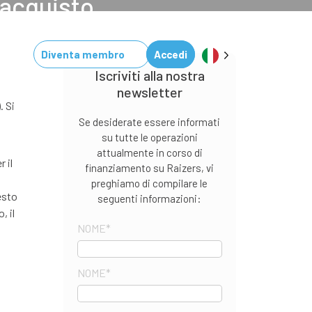
iacquisto
g
Diventa membro
Accedi
Iscriviti alla nostra
newsletter
. Si
Se desiderate essere informati
su tutte le operazioni
attualmente in corso di
 il
finanziamento su Raizers, vi
preghiamo di compilare le
esto
seguenti informazioni:
, il
NOME
*
NOME
*