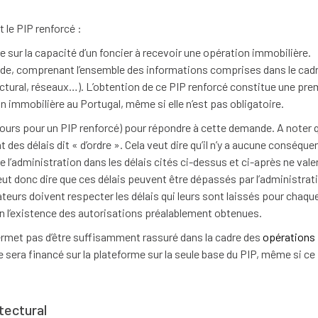
 le PIP renforcé :
ur la capacité d’un foncier à recevoir une opération immobilière.
de, comprenant l’ensemble des informations comprises dans le cadr
ectural, réseaux…). L’obtention de ce PIP renforcé constitue une pre
 immobilière au Portugal, même si elle n’est pas obligatoire.
 jours pour un PIP renforcé) pour répondre à cette demande. A noter 
t des délais dit « d’ordre ». Cela veut dire qu’il n’y a aucune conséque
de l’administration dans les délais cités ci-dessus et ci-après ne vale
ut donc dire que ces délais peuvent être dépassés par l’administrat
eurs doivent respecter les délais qui leurs sont laissés pour chaqu
on l’existence des autorisations préalablement obtenues.
ermet pas d’être suffisamment rassuré dans la cadre des
opérations
e sera financé sur la plateforme sur la seule base du PIP, même si ce
tectural