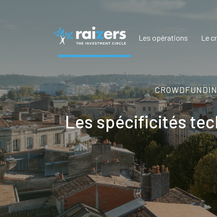
Les opérations
Le c
CROWDFUNDING
Les spécificités te