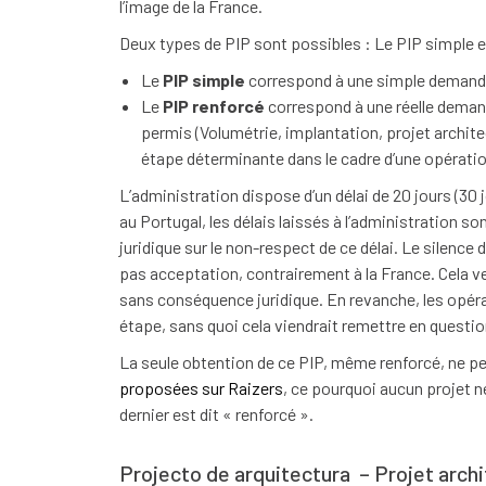
l’image de la France.
Deux types de PIP sont possibles : Le PIP simple et
Le
PIP simple
correspond à une simple demande s
Le
PIP renforcé
correspond à une réelle deman
permis (Volumétrie, implantation, projet archit
étape déterminante dans le cadre d’une opération
L’administration dispose d’un délai de 20 jours (30
au Portugal, les délais laissés à l’administration son
juridique sur le non-respect de ce délai. Le silence 
pas acceptation, contrairement à la France. Cela ve
sans conséquence juridique. En revanche, les opérat
étape, sans quoi cela viendrait remettre en questi
La seule obtention de ce PIP, même renforcé, ne p
proposées sur Raizers
, ce pourquoi aucun projet n
dernier est dit « renforcé ».
Projecto de arquitectura – Projet archi