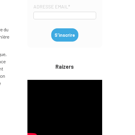
ADRESSE EMAIL
*
e du
mière
que,
nce
Raizers
nt
ion
e