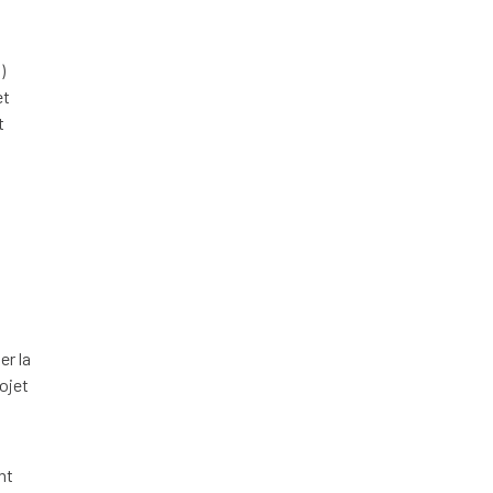
)
et
t
er la
ojet
nt