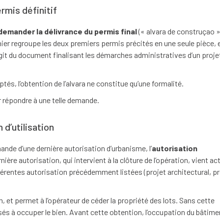
rmis définitif
demander la délivrance du permis final
(« alvara de construçao »
rnier regroupe les deux premiers permis précités en une seule pièce, 
’agit du document finalisant les démarches administratives d’un proje
és, l’obtention de l’alvara ne constitue qu’une formalité.
r répondre à une telle demande.
 d’utilisation
mande d’une dernière autorisation d’urbanisme, l’
autorisation
rnière autorisation, qui intervient à la clôture de l’opération, vient act
érentes autorisation précédemment listées (projet architectural, pr
n, et permet à l’opérateur de céder la propriété des lots. Sans cette
sés à occuper le bien. Avant cette obtention, l’occupation du bâtime