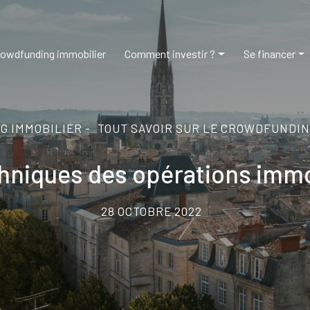
rowdfunding immobilier
Comment investir ?
Se financer
 IMMOBILIER -
TOUT SAVOIR SUR LE CROWDFUNDIN
chniques des opérations immo
28 OCTOBRE 2022